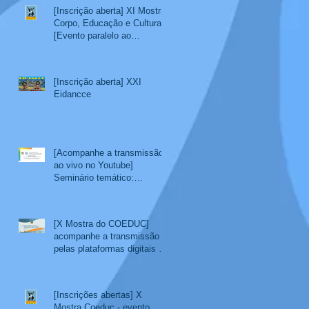
[Inscrição aberta] XI Mostra
Corpo, Educação e Cultura
[Evento paralelo ao
SemiEdu 2022]
[Inscrição aberta] XXI
Eidancce
[Acompanhe a transmissão
ao vivo no Youtube]
Seminário temático:
Educação Escolar Indígena
[X Mostra do COEDUC]
acompanhe a transmissão
pelas plataformas digitais do
COEDUC - 08/11 a 11/11
[Inscrições abertas] X
Mostra Coeduc - evento