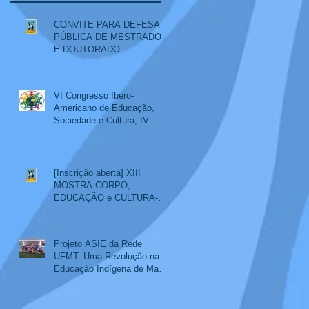
CONVITE PARA DEFESA
PÚBLICA DE MESTRADO
E DOUTORADO
VI Congresso Ibero-
Americano de Educação,
Sociedade e Cultura, IV
Colóquio Internacional
Educação, Interculturalidade
e XIV Mostra Corpo,
Educação e Cultura
[Inscrição aberta] XIII
MOSTRA CORPO,
EDUCAÇÃO e CULTURA-
evento paralelo ao SemiEdu
2024
Projeto ASIE da Rede
UFMT: Uma Revolução na
Educação Indígena de Mato
Grosso