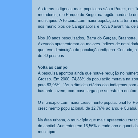
As terras indígenas mais populosas são a Pareci, em T
moradores, e o Parque do Xingu, na região nordesde do
municípios. A terceira com maior população é a terra i
nos municípios de Campinápolis e Nova Xavantina, de a
Nos 10 anos pesquisados, Barra do Garças, Brasnorte, 
Azevedo apresentaram os maiores índices de natalidade
que teve diminuição da população indígena. Contudo, a 
de 80 pessoas. 
Volta ao campo
A pesquisa apontou ainda que houve redução no número
Grosso. Em 2000, 74,83% da população morava na zona 
para 83,96%. "As pirâmides etárias dos indígenas par
bastante jovem, com base larga que se estreita conform
O município com maior crescimento populacional foi P
crescimento populacional, de 12,76% ao ano, e Cuiabá,
Na área urbana, o município que mais apresentou cresc
da capital. Aumentou em 16,56% a cada ano a quantida
município. 