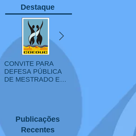
Destaque
CONVITE PARA
VI Congresso Ibero-
DEFESA PÚBLICA
Americano de
DE MESTRADO E
Educação, Sociedade
DOUTORADO
e Cultura, IV Colóquio
Internacional
Educação,
Interculturalidade e
Publicações
XIV Mostra Corpo,
Educação e Cultura
Recentes