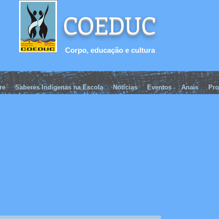
COEDUC
Corpo, educação e cultura
re
Saberes Indígenas na Escola
Notícias
Eventos
Anais
Pro