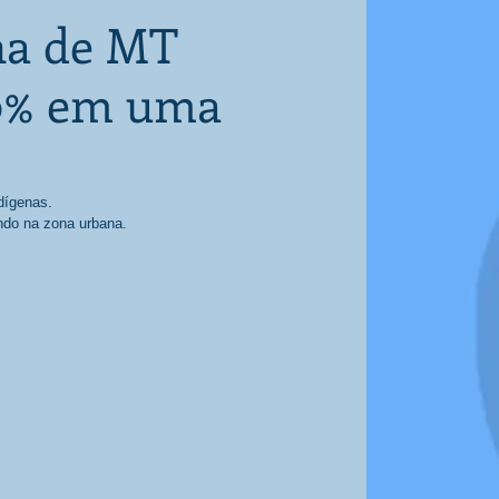
na de MT
0% em uma
dígenas. 
ndo na zona urbana. 