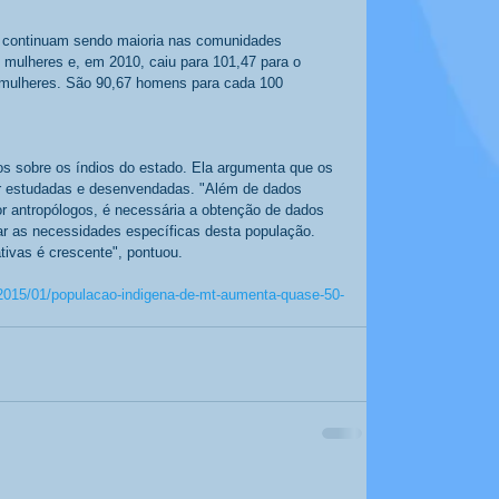
a continuam sendo maioria nas comunidades 
mulheres e, em 2010, caiu para 101,47 para o 
mulheres. São 90,67 homens para cada 100 
vos sobre os índios do estado. Ela argumenta que os 
er estudadas e desenvendadas. "Além de dados 
or antropólogos, é necessária a obtenção de dados 
icar as necessidades específicas desta população. 
ivas é crescente", pontuou. 
/2015/01/populacao-indigena-de-mt-aumenta-quase-50-