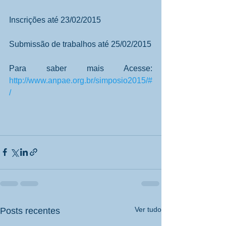
Inscrições até 23/02/2015 
Submissão de trabalhos até 25/02/2015 
Para saber mais Acesse: 
http://www.anpae.org.br/simposio2015/#
/
Ver tudo
Posts recentes