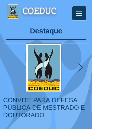
COEDUC
Destaque
CONVITE PARA DEFESA
VI Congresso
PÚBLICA DE MESTRADO E
de Educação,
DOUTORADO
Cultura, IV Colóquio
Internacional