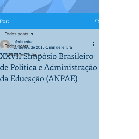
Interculturali
Corpo, Educaç
Post
Todos posts
ufmtcoeduc
Todos posts
17 de fev. de 2015
1 min de leitura
XXVII Simpósio Brasileiro
Postagens Antigas
de Política e Administração
da Educação (ANPAE)