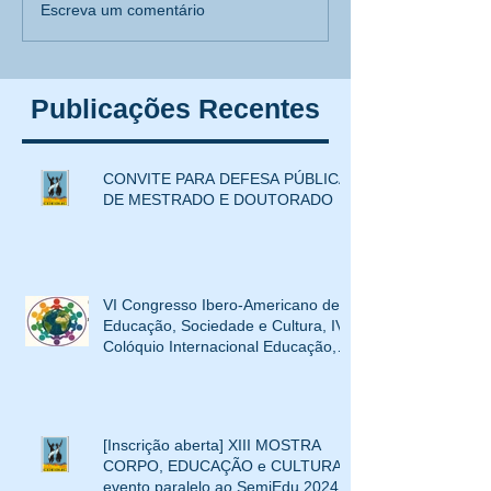
VI Congresso Ibero-
[Inscrição aberta
Escreva um comentário
Americano de Educação,
MOSTRA CORPO
Sociedade e Cultura, IV
EDUCAÇÃO e C
Colóquio Internacional
evento paralelo 
Publicações Recentes
Educação,
SemiEdu 2024
Interculturalidade e XIV
Mostra Corpo, Educação e
CONVITE PARA DEFESA PÚBLICA
Cultura
DE MESTRADO E DOUTORADO
VI Congresso Ibero-Americano de
Educação, Sociedade e Cultura, IV
Colóquio Internacional Educação,
Interculturalidade e XIV Mostra
Corpo, Educação e Cultura
[Inscrição aberta] XIII MOSTRA
CORPO, EDUCAÇÃO e CULTURA-
evento paralelo ao SemiEdu 2024