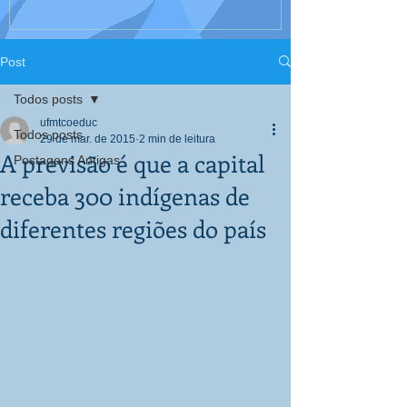
Interculturali
Corpo, Educaç
Post
Todos posts
ufmtcoeduc
Todos posts
29 de mar. de 2015
2 min de leitura
A previsão é que a capital
Postagens Antigas
receba 300 indígenas de
diferentes regiões do país