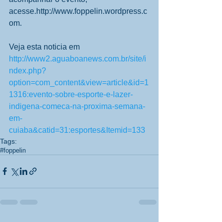
acesse.http://www.foppelin.wordpress.c
om.  
Veja esta noticia em 
http://www2.aguaboanews.com.br/site/i
ndex.php?
option=com_content&view=article&id=1
1316:evento-sobre-esporte-e-lazer-
indigena-comeca-na-proxima-semana-
em-
cuiaba&catid=31:esportes&Itemid=133
Tags:
#foppelin