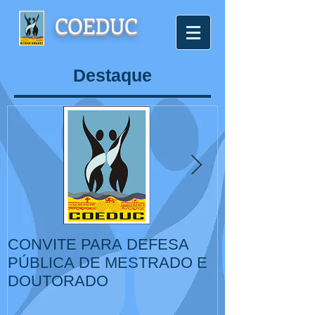
COEDUC
Destaque
CONVITE PARA DEFESA
VI Congresso
PÚBLICA DE MESTRADO E
de Educação,
DOUTORADO
Cultura, IV Colóquio
Internacional