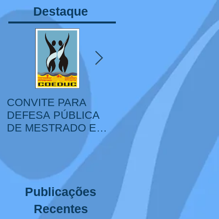
Destaque
CONVITE PARA
VI Congresso Ibero-
DEFESA PÚBLICA
Americano de
DE MESTRADO E
Educação, Sociedade
DOUTORADO
e Cultura, IV Colóquio
Internacional
Educação,
Interculturalidade e
Publicações
XIV Mostra Corpo,
Educação e Cultura
Recentes