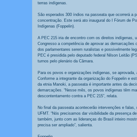
terras indígenas. 
São esperados 300 índios na passeata que ocorrerá a p
concentração. Este será ato inaugural do I Fórum de Po
Indígenas (Foppelin). 
A PEC 215 iria de encontro com os direitos indígenas, u
Congresso a competência de aprovar as demarcações de t
dos parlamentares serem ruralistas e possivelmente le
PEC é presidida pelo deputado federal Nilson Leitão (P
turnos pelo plenário da Câmara. 
Para os povos e organizações indígenas, se aprovada, 
Conforme a integrante da organização do Foppelin e est
da etnia Manoki, a passeata é importante antes da dec
demarcações. “Nesse mês, os povos indígenas têm mais 
descontentamento contra a PEC 215”, relata. 
No final da passeata acontecerão intervenções e falas, 
UFMT. “Nós precisamos dar visibilidade da presença de
também, junto com as lideranças do Brasil inteiro most
precisa ser ampliado”, salienta. 
Foppelin 