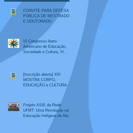
CONVITE PARA DEFESA
PÚBLICA DE MESTRADO
E DOUTORADO
VI Congresso Ibero-
Americano de Educação,
Sociedade e Cultura, IV
Colóquio Internacional
Educação, Interculturalidade
e XIV Mostra Corpo,
Educação e Cultura
[Inscrição aberta] XIII
MOSTRA CORPO,
EDUCAÇÃO e CULTURA-
evento paralelo ao SemiEdu
2024
Projeto ASIE da Rede
UFMT: Uma Revolução na
Educação Indígena de Mato
Grosso