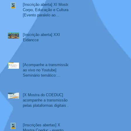
[Inscrição aberta] XI Mostra
Corpo, Educação e Cultura
[Evento paralelo ao
SemiEdu 2022]
[Inscrição aberta] XXI
Eidancce
[Acompanhe a transmissão
ao vivo no Youtube]
Seminário temático:
Educação Escolar Indígena
[X Mostra do COEDUC]
acompanhe a transmissão
pelas plataformas digitais do
COEDUC - 08/11 a 11/11
[Inscrições abertas] X
Mostra Coeduc - evento