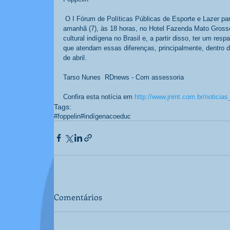
 O I Fórum de Políticas Públicas de Esporte e Lazer para os Povos Indígenas (Foppelin) será aberto, 
amanhã (7), às 18 horas, no Hotel Fazenda Mato Grosso,
cultural indígena no Brasil e, a partir disso, ter um res
que atendam essas diferenças, principalmente, dentro do
de abril. 
Tarso Nunes  RDnews - Com assessoria 
Confira esta notícia em 
http://www.jnmt.com.br/noticia
Tags:
#foppelin
#indígena
coeduc
Comentários