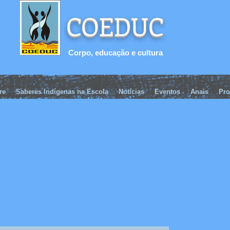
COEDUC
Corpo, educação e cultura
re
Saberes Indígenas na Escola
Notícias
Eventos
Anais
Pro