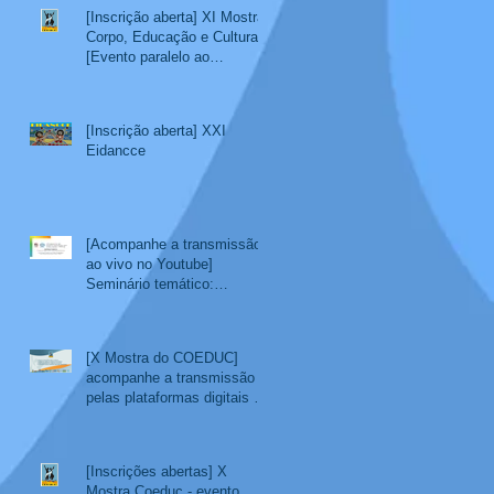
[Inscrição aberta] XI Mostra
Corpo, Educação e Cultura
[Evento paralelo ao
SemiEdu 2022]
[Inscrição aberta] XXI
Eidancce
[Acompanhe a transmissão
ao vivo no Youtube]
Seminário temático:
Educação Escolar Indígena
[X Mostra do COEDUC]
acompanhe a transmissão
pelas plataformas digitais do
COEDUC - 08/11 a 11/11
[Inscrições abertas] X
Mostra Coeduc - evento