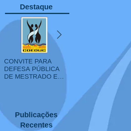
Destaque
CONVITE PARA
VI Congresso Ibero-
DEFESA PÚBLICA
Americano de
DE MESTRADO E
Educação, Sociedade
DOUTORADO
e Cultura, IV Colóquio
Internacional
Educação,
Interculturalidade e
Publicações
XIV Mostra Corpo,
Educação e Cultura
Recentes