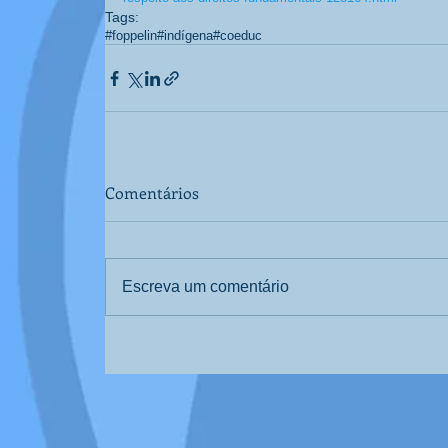
Tags:
#foppelin
#indígena
#coeduc
Comentários
Escreva um comentário