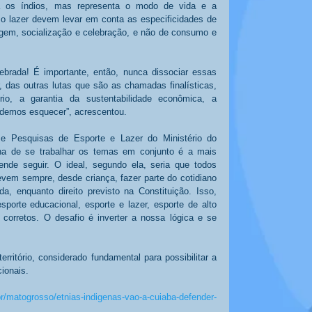
a os índios, mas representa o modo de vida e a 
 o lazer devem levar em conta as especificidades de 
gem, socialização e celebração, e não de consumo e 
brada! É importante, então, nunca dissociar essas 
r, das outras lutas que são as chamadas finalísticas, 
rio, a garantia da sustentabilidade econômica, a 
podemos esquecer”, acrescentou. 
e Pesquisas de Esporte e Lazer do Ministério do 
ena de se trabalhar os temas em conjunto é a mais 
nde seguir. O ideal, segundo ela, seria que todos 
vem sempre, desde criança, fazer parte do cotidiano 
 enquanto direito previsto na Constituição. Isso, 
porte educacional, esporte e lazer, esporte de alto 
corretos. O desafio é inverter a nossa lógica e se 
erritório, considerado fundamental para possibilitar a 
cionais. 
/matogrosso/etnias-indigenas-vao-a-cuiaba-defender-