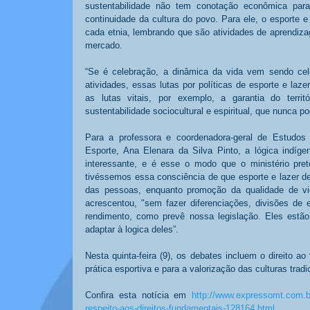
sustentabilidade não tem conotação econômica par
continuidade da cultura do povo. Para ele, o esporte e
cada etnia, lembrando que são atividades de aprendiza
mercado. 
“Se é celebração, a dinâmica da vida vem sendo cele
atividades, essas lutas por políticas de esporte e laze
as lutas vitais, por exemplo, a garantia do territó
sustentabilidade sociocultural e espiritual, que nunca 
Para a professora e coordenadora-geral de Estudos 
Esporte, Ana Elenara da Silva Pinto, a lógica indíg
interessante, e é esse o modo que o ministério prete
tivéssemos essa consciência de que esporte e lazer de
das pessoas, enquanto promoção da qualidade de vida,
acrescentou, "sem fazer diferenciações, divisões de es
rendimento, como prevê nossa legislação. Eles estão 
adaptar à logica deles”. 
Nesta quinta-feira (9), os debates incluem o direito ao t
prática esportiva e para a valorização das culturas tradi
Confira esta notícia em 
http://www.expressomt.com.br
respeito-aos-direitos-fundamentais-128164.html