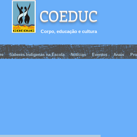
COEDUC
Corpo, educação e cultura
re
Saberes Indígenas na Escola
Notícias
Eventos
Anais
Pro