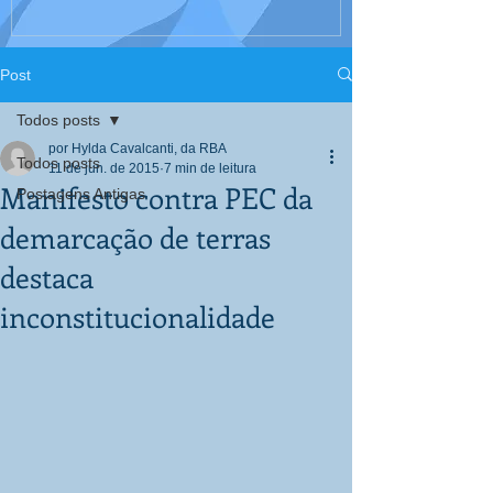
Interculturali
Corpo, Educaç
Post
Todos posts
por Hylda Cavalcanti, da RBA
Todos posts
11 de jun. de 2015
7 min de leitura
Manifesto contra PEC da
Postagens Antigas
demarcação de terras
destaca
inconstitucionalidade