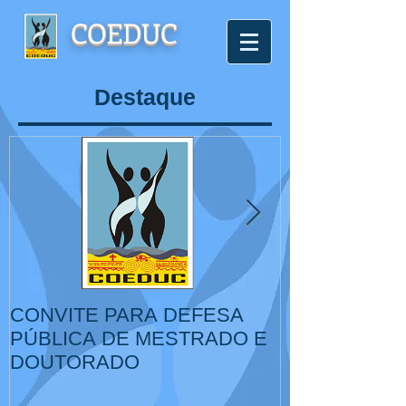
COEDUC
Destaque
CONVITE PARA DEFESA
VI Congresso
PÚBLICA DE MESTRADO E
de Educação,
DOUTORADO
Cultura, IV Colóquio
Internacional