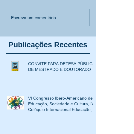
VI Congresso Ibero-
[Inscrição aberta
Escreva um comentário
Americano de Educação,
MOSTRA CORPO
Sociedade e Cultura, IV
EDUCAÇÃO e C
Colóquio Internacional
evento paralelo 
Publicações Recentes
Educação,
SemiEdu 2024
Interculturalidade e XIV
Mostra Corpo, Educação e
CONVITE PARA DEFESA PÚBLICA
Cultura
DE MESTRADO E DOUTORADO
VI Congresso Ibero-Americano de
Educação, Sociedade e Cultura, IV
Colóquio Internacional Educação,
Interculturalidade e XIV Mostra
Corpo, Educação e Cultura