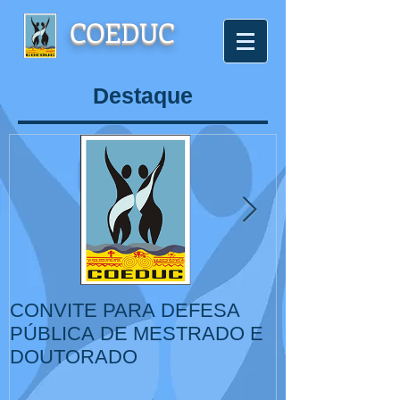
COEDUC
Destaque
CONVITE PARA DEFESA
VI Congresso
PÚBLICA DE MESTRADO E
de Educação,
DOUTORADO
Cultura, IV Colóquio
Internacional