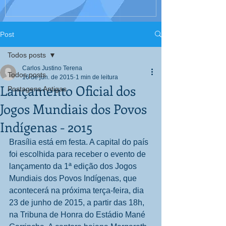
Interculturali
Corpo, Educaç
Post
Todos posts
Carlos Justino Terena
Todos posts
16 de jun. de 2015
1 min de leitura
Lançamento Oficial dos
Postagens Antigas
Jogos Mundiais dos Povos
Indígenas - 2015
Brasília está em festa. A capital do país 
foi escolhida para receber o evento de 
lançamento da 1ª edição dos Jogos 
Mundiais dos Povos Indígenas, que 
acontecerá na próxima terça-feira, dia 
23 de junho de 2015, a partir das 18h, 
na Tribuna de Honra do Estádio Mané 