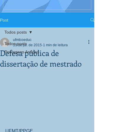
Interculturali
Corpo, Educaç
Post
Todos posts
ufmtcoeduc
Todos posts
13 de jul. de 2015
1 min de leitura
Defesa pública de
Postagens Antigas
dissertação de mestrado
UFMT/PPGE 