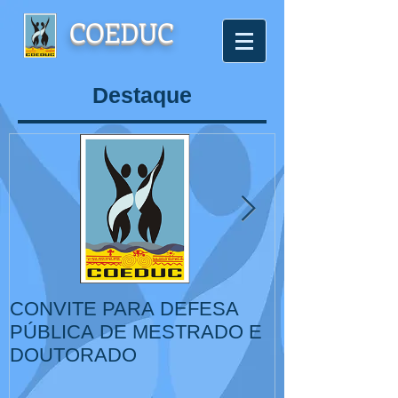
COEDUC
Destaque
CONVITE PARA DEFESA
VI Congresso
PÚBLICA DE MESTRADO E
de Educação,
DOUTORADO
Cultura, IV Colóquio
Internacional