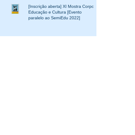
[Inscrição aberta] XI Mostra Corpo,
Educação e Cultura [Evento
paralelo ao SemiEdu 2022]
[Inscrição aberta] XXI Eidancce
[Acompanhe a transmissão ao vivo
no Youtube] Seminário temático:
Educação Escolar Indígena
[X Mostra do COEDUC] acompanhe
a transmissão pelas plataformas
digitais do COEDUC - 08/11 a
11/11