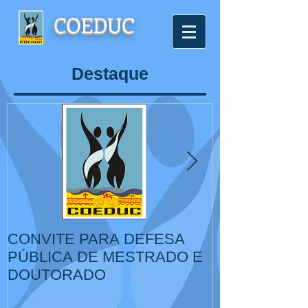
COEDUC
Destaque
CONVITE PARA DEFESA
VI Congresso
PÚBLICA DE MESTRADO E
de Educação,
DOUTORADO
Cultura, IV Colóquio
Internacional