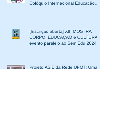
Colóquio Internacional Educação,
Interculturalidade e XIV Mostra
Corpo, Educação e Cultura
[Inscrição aberta] XIII MOSTRA
CORPO, EDUCAÇÃO e CULTURA-
evento paralelo ao SemiEdu 2024
Projeto ASIE da Rede UFMT: Uma
Revolução na Educação Indígena
de Mato Grosso
[Inscrição aberta] XI Mostra Corpo,
Educação e Cultura [Evento
paralelo ao SemiEdu 2022]