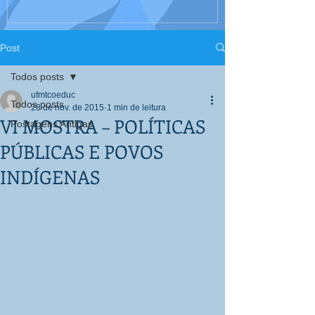
Interculturali
Corpo, Educaç
Post
Todos posts
ufmtcoeduc
Todos posts
28 de nov. de 2015
1 min de leitura
VI MOSTRA – POLÍTICAS
Postagens Antigas
PÚBLICAS E POVOS
INDÍGENAS