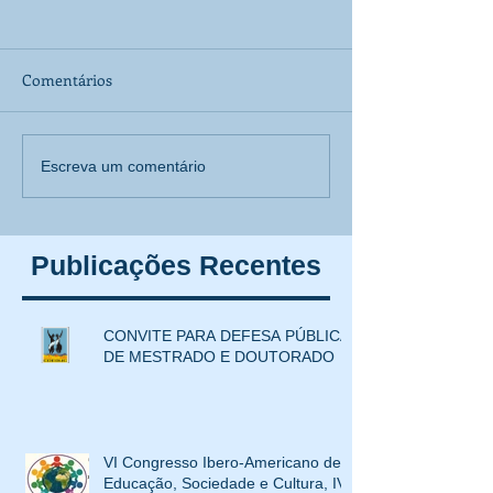
Comentários
VI Congresso Ibero-
[Inscrição aberta
Escreva um comentário
Americano de Educação,
MOSTRA CORPO
Sociedade e Cultura, IV
EDUCAÇÃO e C
Colóquio Internacional
evento paralelo 
Publicações Recentes
Educação,
SemiEdu 2024
Interculturalidade e XIV
Mostra Corpo, Educação e
CONVITE PARA DEFESA PÚBLICA
Cultura
DE MESTRADO E DOUTORADO
VI Congresso Ibero-Americano de
Educação, Sociedade e Cultura, IV