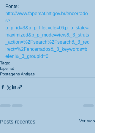
Fonte: 
http://www.fapemat.mt.gov.br/encerrado
s?
p_p_id=3&p_p_lifecycle=0&p_p_state=
maximized&p_p_mode=view&_3_struts
_action=%2Fsearch%2Fsearch&_3_red
irect=%2Fencerrados&_3_keywords=b
eleni&_3_groupId=0
Tags:
fapemat
Postagens Antigas
Ver tudo
Posts recentes