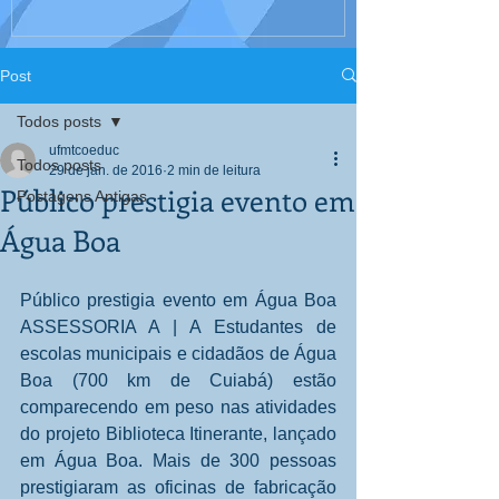
Interculturali
Corpo, Educaç
Post
Todos posts
ufmtcoeduc
Todos posts
29 de jan. de 2016
2 min de leitura
Público prestigia evento em
Postagens Antigas
Água Boa
Público prestigia evento em Água Boa 
ASSESSORIA A | A Estudantes de 
escolas municipais e cidadãos de Água 
Boa (700 km de Cuiabá) estão 
comparecendo em peso nas atividades 
do projeto Biblioteca Itinerante, lançado 
em Água Boa. Mais de 300 pessoas 
prestigiaram as oficinas de fabricação 