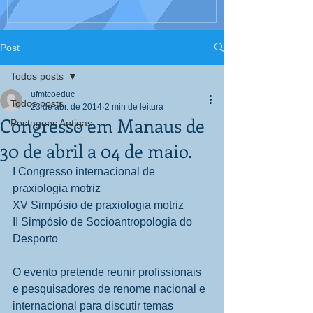
Interculturali
Corpo, Educaç
Post
Todos posts
ufmtcoeduc
Todos posts
23 de abr. de 2014
2 min de leitura
Congresso em Manaus de
Postagens Antigas
30 de abril a 04 de maio.
I Congresso internacional de 
praxiologia motriz 
XV Simpósio de praxiologia motriz 
II Simpósio de Socioantropologia do 
Desporto 
O evento pretende reunir profissionais 
e pesquisadores de renome nacional e 
internacional para discutir temas 