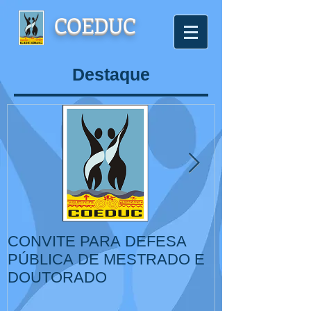
COEDUC
Destaque
CONVITE PARA DEFESA
VI Congresso
PÚBLICA DE MESTRADO E
de Educação,
DOUTORADO
Cultura, IV Colóquio
Internacional