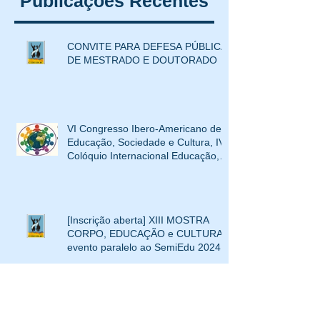
Publicações Recentes
Educação,
SemiEdu 2024
Interculturalidade e XIV
Mostra Corpo, Educação e
CONVITE PARA DEFESA PÚBLICA
Cultura
DE MESTRADO E DOUTORADO
VI Congresso Ibero-Americano de
Educação, Sociedade e Cultura, IV
Colóquio Internacional Educação,
Interculturalidade e XIV Mostra
Corpo, Educação e Cultura
[Inscrição aberta] XIII MOSTRA
CORPO, EDUCAÇÃO e CULTURA-
evento paralelo ao SemiEdu 2024
Projeto ASIE da Rede UFMT: Uma
Revolução na Educação Indígena