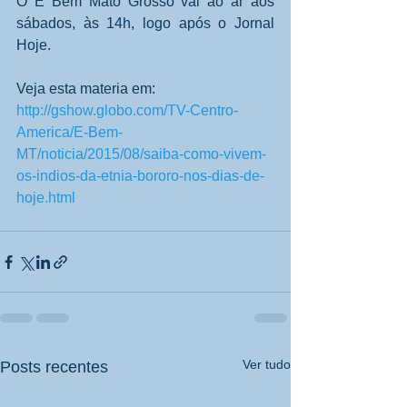
O É Bem Mato Grosso vai ao ar aos 
sábados, às 14h, logo após o Jornal 
Hoje. 
Veja esta materia em: 
http://gshow.globo.com/TV-Centro-
America/E-Bem-
MT/noticia/2015/08/saiba-como-vivem-
os-indios-da-etnia-bororo-nos-dias-de-
hoje.html
Ver tudo
Posts recentes