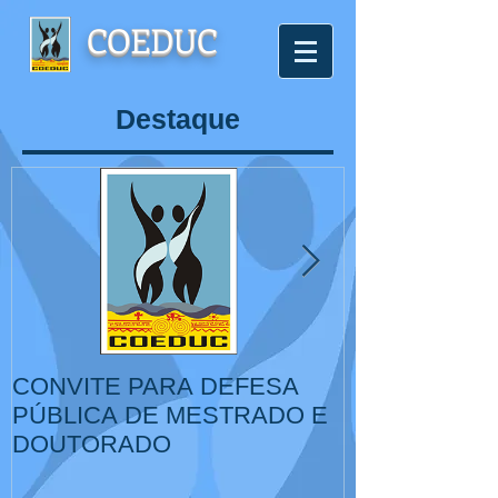
COEDUC
Destaque
CONVITE PARA DEFESA
VI Congresso
PÚBLICA DE MESTRADO E
de Educação,
DOUTORADO
Cultura, IV Colóquio
Internacional