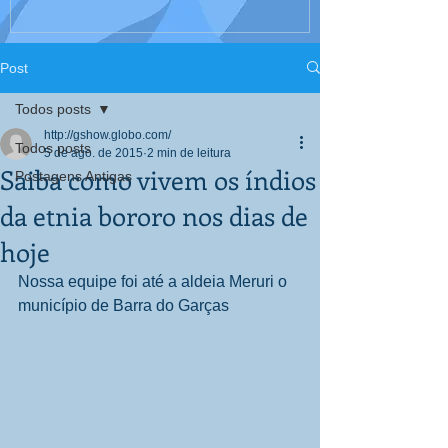
Interculturali
Corpo, Educaç
Post
Todos posts
http://gshow.globo.com/
Todos posts
5 de ago. de 2015
2 min de leitura
Saiba como vivem os índios
Postagens Antigas
da etnia bororo nos dias de
hoje
Nossa equipe foi até a aldeia Meruri o 
município de Barra do Garças 