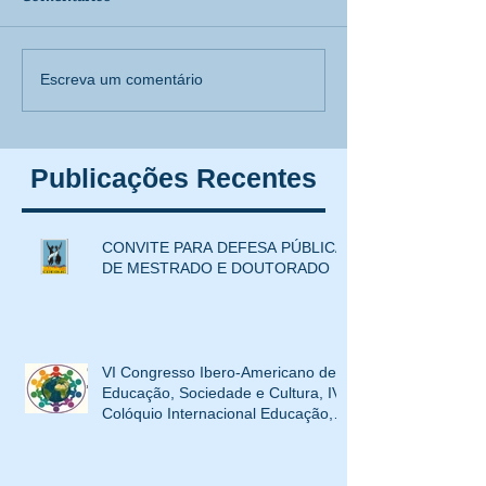
[Inscrição aberta] XIII
Projeto ASIE da 
Escreva um comentário
MOSTRA CORPO,
UFMT: Uma Revo
EDUCAÇÃO e CULTURA-
Educação Indíge
evento paralelo ao
Mato Grosso
Publicações Recentes
SemiEdu 2024
CONVITE PARA DEFESA PÚBLICA
DE MESTRADO E DOUTORADO
VI Congresso Ibero-Americano de
Educação, Sociedade e Cultura, IV
Colóquio Internacional Educação,
Interculturalidade e XIV Mostra
Corpo, Educação e Cultura