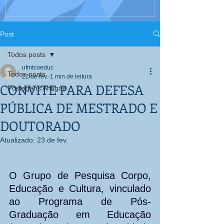
Interculturali
Corpo, Educaç
Post
Todos posts
ufmtcoeduc
Todos posts
22 de fev.
1 min de leitura
CONVITE PARA DEFESA
Postagens Antigas
PÚBLICA DE MESTRADO E
DOUTORADO
Atualizado:
23 de fev.
O Grupo de Pesquisa Corpo, 
Educação e Cultura, vinculado 
ao Programa de Pós-
Graduação em Educação 