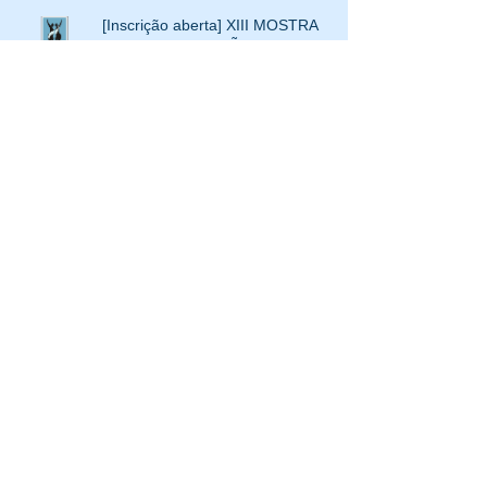
[Inscrição aberta] XIII MOSTRA
CORPO, EDUCAÇÃO e CULTURA-
evento paralelo ao SemiEdu 2024
Projeto ASIE da Rede UFMT: Uma
Revolução na Educação Indígena
de Mato Grosso
[Inscrição aberta] XI Mostra Corpo,
Educação e Cultura [Evento
paralelo ao SemiEdu 2022]
[Inscrição aberta] XXI Eidancce