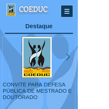
COEDUC
Destaque
CONVITE PARA DEFESA
VI Congresso
PÚBLICA DE MESTRADO E
de Educação,
DOUTORADO
Cultura, IV Colóquio
Internacional